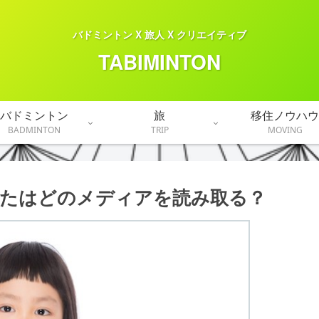
バドミントン X 旅人 X クリエイティブ
TABIMINTON
バドミントン
旅
移住ノウハウ
BADMINTON
TRIP
MOVING
たはどのメディアを読み取る？