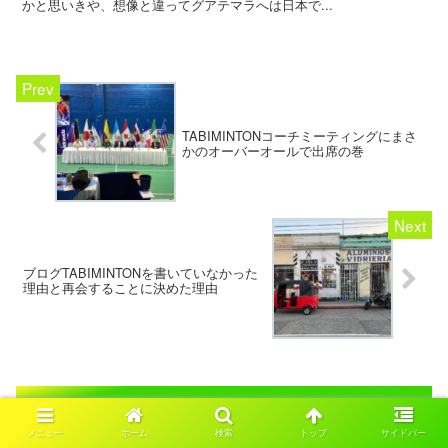
かと思いきや、想像と違ってグアテマラへは日本で...
TABIMINTONコーチミーティングにまさ
かのオーバーオールで出席の巻
ブログTABIMINTONを書いていなかった
理由と再会することに決めた理由
コメント
メニュー
ホーム
検索
トップ
サイドバー