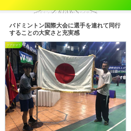
バドミントン X 旅人 X クリエイティブ
バドミントン国際大会に選手を連れて同行
することの大変さと充実感
グアテマラ