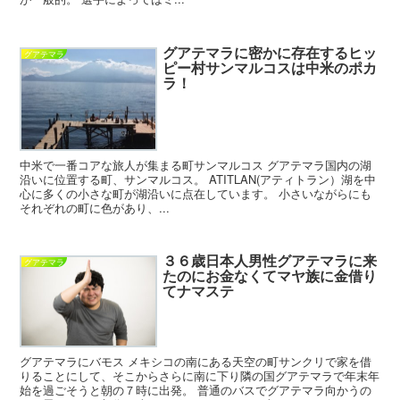
グアテマラに密かに存在するヒッ
グアテマラ
ピー村サンマルコスは中米のポカ
ラ！
中米で一番コアな旅人が集まる町サンマルコス グアテマラ国内の湖
沿いに位置する町、サンマルコス。 ATITLAN(アティトラン）湖を中
心に多くの小さな町が湖沿いに点在しています。 小さいながらにも
それぞれの町に色があり、...
３６歳日本人男性グアテマラに来
グアテマラ
たのにお金なくてマヤ族に金借り
てナマステ
グアテマラにバモス メキシコの南にある天空の町サンクリで家を借
りることにして、そこからさらに南に下り隣の国グアテマラで年末年
始を過ごそうと朝の７時に出発。 普通のバスでグアテマラ向かうの