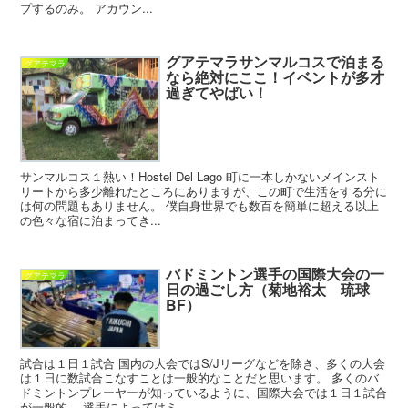
プするのみ。 アカウン...
グアテマラサンマルコスで泊まる
グアテマラ
なら絶対にここ！イベントが多才
過ぎてやばい！
サンマルコス１熱い！Hostel Del Lago 町に一本しかないメインスト
リートから多少離れたところにありますが、この町で生活をする分に
は何の問題もありません。 僕自身世界でも数百を簡単に超える以上
の色々な宿に泊まってき...
バドミントン選手の国際大会の一
グアテマラ
日の過ごし方（菊地裕太 琉球
BF）
試合は１日１試合 国内の大会ではS/Jリーグなどを除き、多くの大会
は１日に数試合こなすことは一般的なことだと思います。 多くのバ
ドミントンプレーヤーが知っているように、国際大会では１日１試合
が一般的。 選手によってはミ...