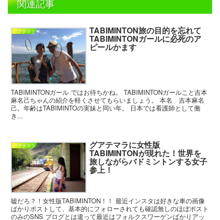
関連記事
TABIMINTON旅の目的を忘れて
グアテマラ
TABIMINTONガールに必死のア
ピールかます
TABIMINTONガール ではお待ちかね。 TABIMINTONガールこと吉本
麻名己ちゃんの紹介を軽くさせてもらいましょう。 本名 吉本麻名
己。年齢はTABIMINTOの実妹と同い年。 日本では看護師として働
き...
グアテマラに女性版
グアテマラ
TABIMINTONが現れた！世界を
旅しながらバドミントンする女子
参上！
嘘だろ？！女性版TABIMINTON！！ 最近インスタは好きな車の画像
ばかりポストして、基本的にフォローされても確認無しのほぼポスト
のみのSNS ブログとは違って最近はフォルクスワーゲンばかりアッ