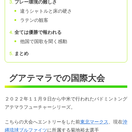
プレー環境の難しさ
違うシャトルと床の硬さ
ラテンの観客
全ては優勝で報われる
他国で国歌を聞く感動
まとめ
グアテマラでの国際大会
２０２２年１１月９日から中米で行われたバドミントング
アテマラフューチャーシリーズ。
こちらの大会へエントリーをした前
東北マークス
、現在
沖
縄琉球ブルファイツ
に所属する菊地裕太選手