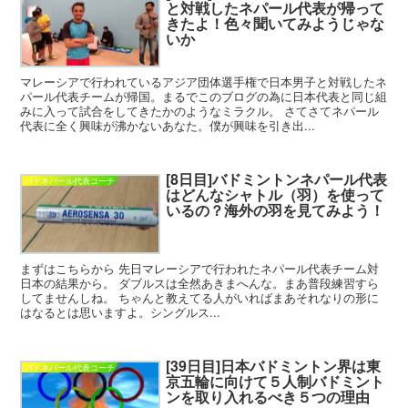
と対戦したネパール代表が帰って
きたよ！色々聞いてみようじゃな
いか
マレーシアで行われているアジア団体選手権で日本男子と対戦したネ
パール代表チームが帰国。まるでこのブログの為に日本代表と同じ組
みに入って試合をしてきたかのようなミラクル。 さてさてネパール
代表に全く興味が沸かないあなた。僕が興味を引き出...
[8日目]バドミントンネパール代表
バドネパール代表コーチ
はどんなシャトル（羽）を使って
いるの？海外の羽を見てみよう！
まずはこちらから 先日マレーシアで行われたネパール代表チーム対
日本の結果から。 ダブルスは全然あきまへんな。まあ普段練習すら
してませんしね。 ちゃんと教えてる人がいればまあそれなりの形に
はなるとは思いますよ。シングルス...
[39日目]日本バドミントン界は東
バドネパール代表コーチ
京五輪に向けて５人制バドミント
ンを取り入れるべき５つの理由