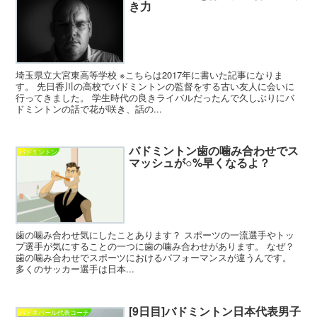
き力
埼玉県立大宮東高等学校 ※こちらは2017年に書いた記事になりま
す。 先日香川の高校でバドミントンの監督をする古い友人に会いに
行ってきました。 学生時代の良きライバルだったんで久しぶりにバ
ドミントンの話で花が咲き、話の...
バドミントン歯の噛み合わせでス
バドミントン
マッシュが○%早くなるよ？
歯の噛み合わせ気にしたことあります？ スポーツの一流選手やトッ
プ選手が気にすることの一つに歯の噛み合わせがあります。 なぜ？
歯の噛み合わせでスポーツにおけるパフォーマンスが違うんです。
多くのサッカー選手は日本...
[9日目]バドミントン日本代表男子
バドネパール代表コーチ