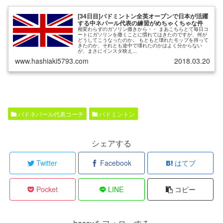
[34日目]バドミントン全英オープンで日本が活躍
する中ネパール代表の練習がめちゃくちゃな件
相変わらずのガソリン撒きから・・ まあこちらとて毎日コ
ートにガソリンを撒くことに慣れてはきたのですが、何が
どうしてこうなったのか。 もともと壊れたモップを持って
きたのか、それとも途中で壊れたのかはよく分からない
が、まさにインスタ映え...
www.hashiaki5793.com
2018.03.20
バドネパール代表コーチ
バドミントン
シェアする
Twitter
Facebook
はてブ
Pocket
LINE
コピー