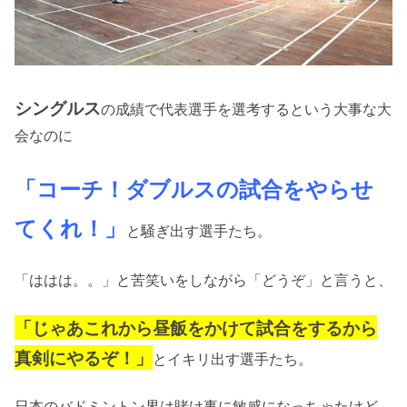
シングルス
の成績で代表選手を選考するという大事な大
会なのに
「コーチ！ダブルスの試合をやらせ
てくれ！」
と騒ぎ出す選手たち。
「ははは。。」と苦笑いをしながら「どうぞ」と言うと、
「じゃあこれから昼飯をかけて試合をするから
真剣にやるぞ！」
とイキリ出す選手たち。
日本のバドミントン界は賭け事に敏感になっちゃたけど、