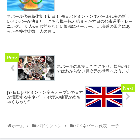
ネパール代表新体制！初日！ 先日バドミントンネパール代表の新し
いメンバーが決まり、さあ心機一転と始まった本日の代表選手トレー
ニング。 ５人ww お前たちいい加減にせーよー。 北海道の田舎にあ
った全校生徒数十人の豊...
ネパールの真実はここにあり。観光だけ
ではわからない異次元の世界へようこそ
[34日目]バドミントン全英オープンで日本
が活躍する中ネパール代表の練習がめち
ゃくちゃな件
ホーム
バドミントン
バドネパール代表コーチ