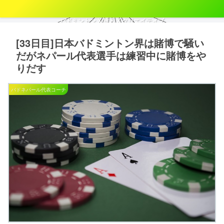
バドミントン X 旅人 X クリエイティブ
[33日目]日本バドミントン界は賭博で騒い
だがネパール代表選手は練習中に賭博をや
りだす
バドネパール代表コーチ