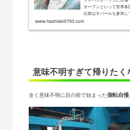
オープンといって世界各
以前はネパールも参加して
www.hashiaki5793.com
意味不明すぎて帰りたく
全く意味不明に目の前で始まった
側転自慢