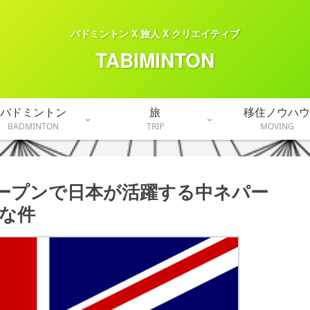
バドミントン X 旅人 X クリエイティブ
TABIMINTON
バドミントン
旅
移住ノウハウ
BADMINTON
TRIP
MOVING
オープンで日本が活躍する中ネパー
な件