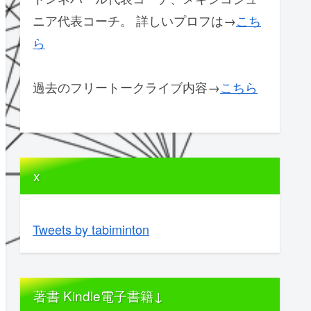
ニア代表コーチ。 詳しいプロフは→
こち
ら
過去のフリートークライブ内容→
こちら
x
Tweets by tabiminton
著書 Kindle電子書籍↓