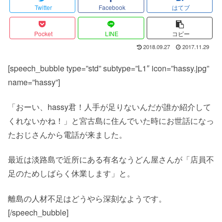
Twitter
Facebook
はてブ
Pocket
LINE
コピー
2018.09.27
2017.11.29
[speech_bubble type=”std” subtype=”L1″ icon=”hassy.jpg”
name=”hassy”]
「おーい、hassy君！人手が足りないんだが誰か紹介して
くれないかね！」と宮古島に住んでいた時にお世話になっ
たおじさんから電話が来ました。
最近は淡路島で近所にある有名なうどん屋さんが「店員不
足のためしばらく休業します」と。
離島の人材不足はどうやら深刻なようです。
[/speech_bubble]