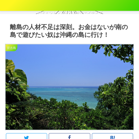
バドミントン X 旅人 X クリエイティブ
離島の人材不足は深刻。お金はないが南の
島で遊びたい奴は沖縄の島に行け！
宮古島