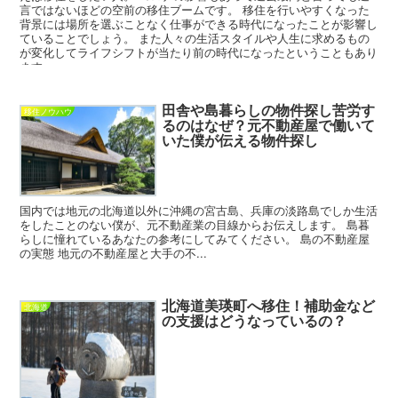
言ではないほどの空前の移住ブームです。 移住を行いやすくなった
背景には場所を選ぶことなく仕事ができる時代になったことが影響し
ていることでしょう。 また人々の生活スタイルや人生に求めるもの
が変化してライフシフトが当たり前の時代になったということもあり
ます。
田舎や島暮らしの物件探し苦労す
移住ノウハウ
るのはなぜ？元不動産屋で働いて
いた僕が伝える物件探し
国内では地元の北海道以外に沖縄の宮古島、兵庫の淡路島でしか生活
をしたことのない僕が、元不動産業の目線からお伝えします。 島暮
らしに憧れているあなたの参考にしてみてください。 島の不動産屋
の実態 地元の不動産屋と大手の不...
北海道美瑛町へ移住！補助金など
北海道
の支援はどうなっているの？