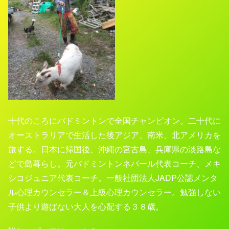
十代のころにバドミントンで全国チャンピオン。二十代に
オーストラリアで生活した後アジア、南米、北アメリカを
旅する。日本に帰国後、沖縄の宮古島、兵庫県の淡路島な
どで島暮らし。元バドミントンネパール代表コーチ、メキ
シコジュニア代表コーチ。一般社団法人
JADP
公認メンタ
ル心理カウンセラー＆上級心理カウンセラー。勉強しない
子供より遊ばない大人を心配する３８歳。