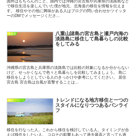
国外はもちろんのこと、国内では沖縄の宮古島や兵庫県の淡路島など
で移住生活を楽しんでいた僕が地元、北海道の移住を情報を伝えま
す。 移住やその他に興味がある人はブログの問い合わせかツイッタ
ーのDMでメッセージくださ...
八重山諸島の宮古島と瀬戸内海の
淡路島
淡路島に移住して島暮らしの比較
をしてみる
沖縄県の宮古島と兵庫県の淡路島では比較の対象になるか分からない
けど、せっかくなんで色々と島暮らしを比較してみましょう。 島に
移住をしようとしている人のきっかけや参考にしてください。 居住
宮古島 宮古島は台風が直撃することは...
トレンドになる地方移住と一つの
移住ノウハウ
スタイルになりつつあるバンライ
フ
移住を行なった人。これから移住を検討している人。タイミングが合
えば移住をしたい人。 コロナの影響もあって過去最高と言っても過