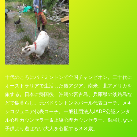
十代のころにバドミントンで全国チャンピオン。二十代に
オーストラリアで生活した後アジア、南米、北アメリカを
旅する。日本に帰国後、沖縄の宮古島、兵庫県の淡路島な
どで島暮らし。元バドミントンネパール代表コーチ、メキ
シコジュニア代表コーチ。一般社団法人
JADP
公認メンタ
ル心理カウンセラー＆上級心理カウンセラー。勉強しない
子供より遊ばない大人を心配する３８歳。